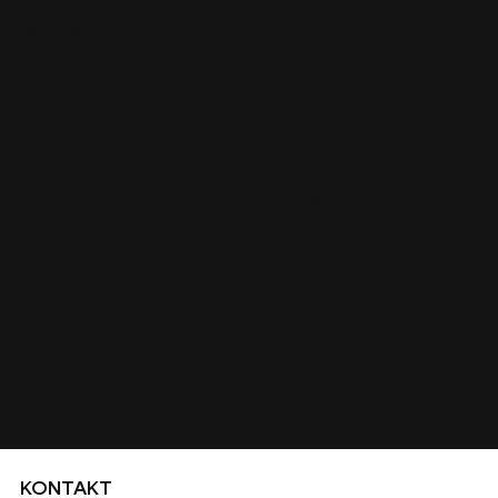
PARTNER – AGS GEBÄUDE AG
WIE WÄR’S MIT EINEM UMBAU
ODER EINER RENOVATION?
Gemeinsam mit unserem Partner AGS Gebäude AG
realisieren wir Umbauten, Renovationen und mehr, sodass
wir Ihnen ein umfassendes Gesamtpaket bieten können.
MEHR ERFAHREN
KONTAKT