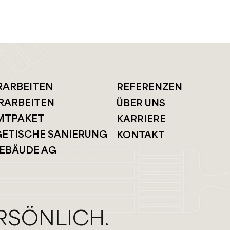
RARBEITEN
REFERENZEN
RARBEITEN
ÜBER UNS
MTPAKET
KARRIERE
ETISCHE SANIERUNG
KONTAKT
EBÄUDE AG
RSÖNLICH.