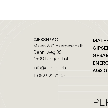
GIESSER AG
MALE
Maler- & Gipsergeschäft
GIPSE
Dennliweg 35
GESA
4900 Langenthal
ENERG
info@giesser.ch
AGS G
T 062 922 72 47
PE