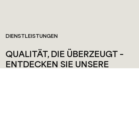
DIENSTLEISTUNGEN
QUALITÄT, DIE ÜBERZEUGT –
ENTDECKEN SIE UNSERE
DIENSTLESTUNG
Bei uns stehen Qualität und Zuverlässigkeit im Mittelpunkt.
Entdecken Sie unsere vielfältigen Dienstleistungen und
lassen Sie sich überzeugen!
MEHR INFOS