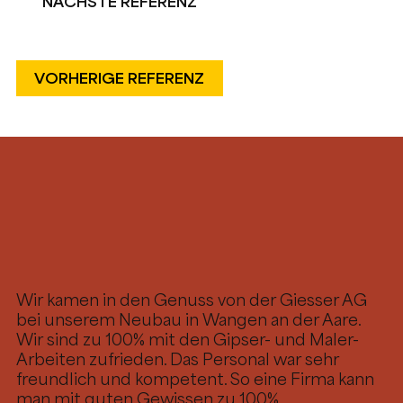
NÄCHSTE REFERENZ
VORHERIGE REFERENZ
Wir kamen in den Genuss von der Giesser AG
bei unserem Neubau in Wangen an der Aare.
Wir sind zu 100% mit den Gipser- und Maler-
Arbeiten zufrieden. Das Personal war sehr
freundlich und kompetent. So eine Firma kann
man mit guten Gewissen zu 100%