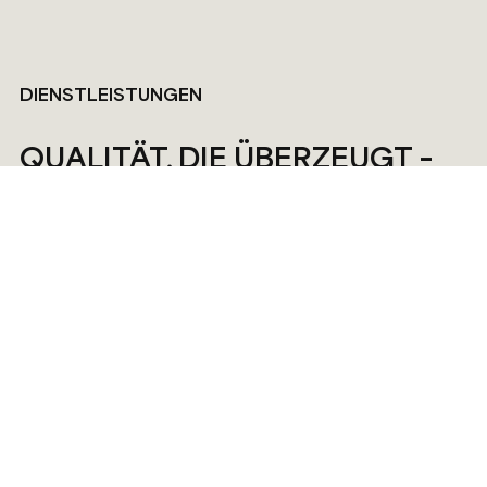
DIENSTLEISTUNGEN
QUALITÄT, DIE ÜBERZEUGT –
ENTDECKEN SIE UNSERE
DIENSTLESTUNG
Bei uns stehen Qualität und Zuverlässigkeit im Mittelpunkt.
Entdecken Sie unsere vielfältigen Dienstleistungen und
lassen Sie sich überzeugen!
MEHR INFOS