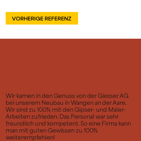
VORHERIGE REFERENZ
Wir kamen in den Genuss von der Giesser AG
bei unserem Neubau in Wangen an der Aare.
Wir sind zu 100% mit den Gipser- und Maler-
Arbeiten zufrieden. Das Personal war sehr
freundlich und kompetent. So eine Firma kann
man mit guten Gewissen zu 100%
weiterempfehlen!